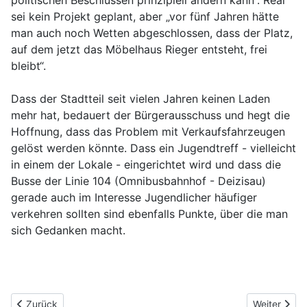
politischen Beschlüssen prinzipiell ändern kann“. Real
sei kein Projekt geplant, aber „vor fünf Jahren hätte
man auch noch Wetten abgeschlossen, dass der Platz,
auf dem jetzt das Möbelhaus Rieger entsteht, frei
bleibt“.
Dass der Stadtteil seit vielen Jahren keinen Laden
mehr hat, bedauert der Bürgerausschuss und hegt die
Hoffnung, dass das Problem mit Verkaufsfahrzeugen
gelöst werden könnte. Dass ein Jugendtreff - vielleicht
in einem der Lokale - eingerichtet wird und dass die
Busse der Linie 104 (Omnibusbahnhof - Deizisau)
gerade auch im Interesse Jugendlicher häufiger
verkehren sollten sind ebenfalls Punkte, über die man
sich Gedanken macht.
Vorheriger Beitrag: Mit eigenen Ideen gegen den Krach
Nächster Be
Zurück
Weiter