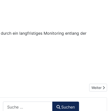
l durch ein langfristiges Monitoring entlang der
Nächster B
Weiter
Suchen
Suchen