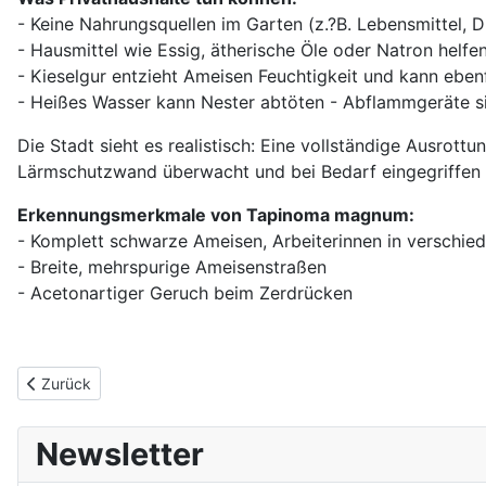
- Keine Nahrungsquellen im Garten (z.?B. Lebensmittel, D
- Hausmittel wie Essig, ätherische Öle oder Natron helfe
- Kieselgur entzieht Ameisen Feuchtigkeit und kann ebenfal
- Heißes Wasser kann Nester abtöten - Abflammgeräte si
Die Stadt sieht es realistisch: Eine vollständige Ausrottu
Lärmschutzwand überwacht und bei Bedarf eingegriffen
Erkennungsmerkmale von Tapinoma magnum:
- Komplett schwarze Ameisen, Arbeiterinnen in verschi
- Breite, mehrspurige Ameisenstraßen
- Acetonartiger Geruch beim Zerdrücken
Vorheriger Beitrag: Neue „Spieli-Kiste“ am Spielplatz am Finken
Zurück
Newsletter