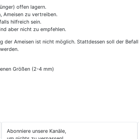
ünger) offen lagern.
n, Ameisen zu vertreiben.
ls hilfreich sein.
nd aber nicht zu empfehlen.
ng der Ameisen ist nicht möglich. Stattdessen soll der Befal
 werden.
edenen Größen (2-4 mm)
weg
Abonniere unsere Kanäle,
um nichts zu verpassen!