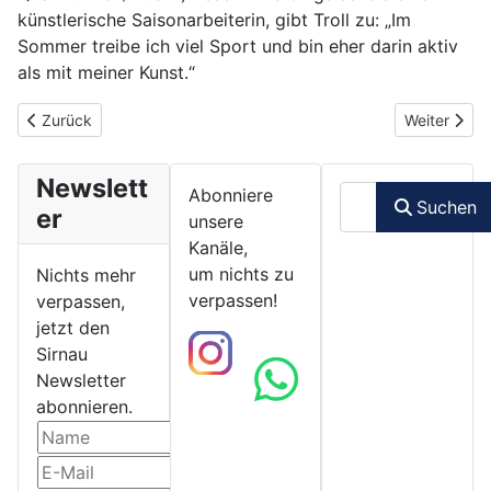
künstlerische Saisonarbeiterin, gibt Troll zu: „Im
Sommer treibe ich viel Sport und bin eher darin aktiv
als mit meiner Kunst.“
Vorheriger Beitrag: U 3-Betreuung zieht im Herbst ins alte Schul
Nächster Be
Zurück
Weiter
Newslett
Suchen
Abonniere
Suchen
er
unsere
Kanäle,
um nichts zu
Nichts mehr
verpassen!
verpassen,
jetzt den
Sirnau
Newsletter
abonnieren.