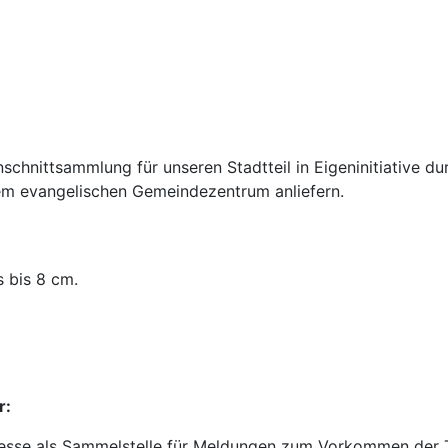
chnittsammlung für unseren Stadtteil in Eigeninitiative du
dem evangelischen Gemeindezentrum anliefern.
 bis 8 cm.
r:
dresse als Sammelstelle für Meldungen zum Vorkommen der 