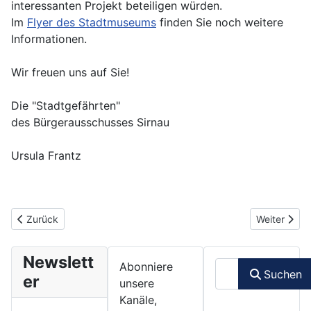
interessanten Projekt beteiligen würden.
Im
Flyer des Stadtmuseums
finden Sie noch weitere
Informationen.
Wir freuen uns auf Sie!
Die "Stadtgefährten"
des Bürgerausschusses Sirnau
Ursula Frantz
Vorheriger Beitrag: 04.03.2019 - Esslinger Stadtgefährten, Arbe
Nächster Be
Zurück
Weiter
Newslett
Suchen
Abonniere
Suchen
er
unsere
Kanäle,