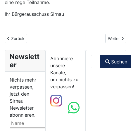
eine rege Teilnahme.
Ihr Bürgerausschuss Sirnau
Vorheriger Beitrag: 15.07.2022 - SG-Eintracht Sirnau
Nächster Be
Zurück
Weiter
Newslett
Suchen
Abonniere
Suchen
er
unsere
Kanäle,
um nichts zu
Nichts mehr
verpassen!
verpassen,
jetzt den
Sirnau
Newsletter
abonnieren.