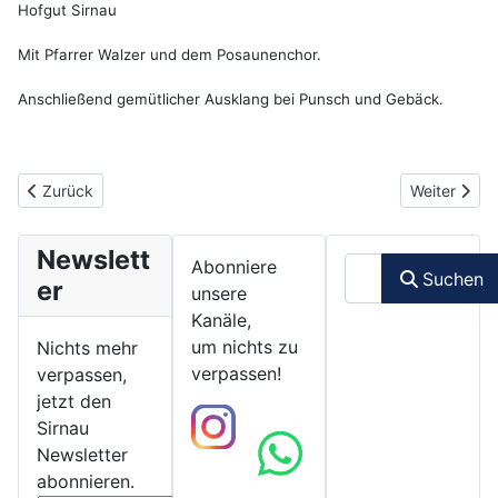
Hofgut Sirnau
Mit Pfarrer Walzer und dem Posaunenchor.
Anschließend gemütlicher Ausklang bei Punsch und Gebäck.
Vorheriger Beitrag: 07.12.2022 - Stück für Stück schwebt der ne
Nächster Bei
Zurück
Weiter
Newslett
Suchen
Abonniere
Suchen
er
unsere
Kanäle,
um nichts zu
Nichts mehr
verpassen!
verpassen,
jetzt den
Sirnau
Newsletter
abonnieren.