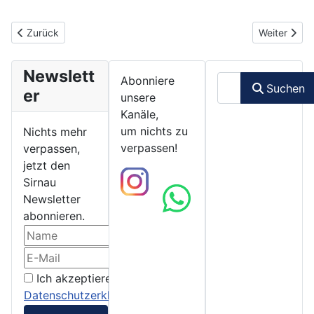
Vorheriger Beitrag: 03.02.2023 - Mängelmelder der Stadt Esslin
Nächster Bei
Zurück
Weiter
Newslett
Suchen
Abonniere
Suchen
er
unsere
Kanäle,
um nichts zu
Nichts mehr
verpassen!
verpassen,
jetzt den
Sirnau
Newsletter
abonnieren.
Ich akzeptiere die
Datenschutzerklärung