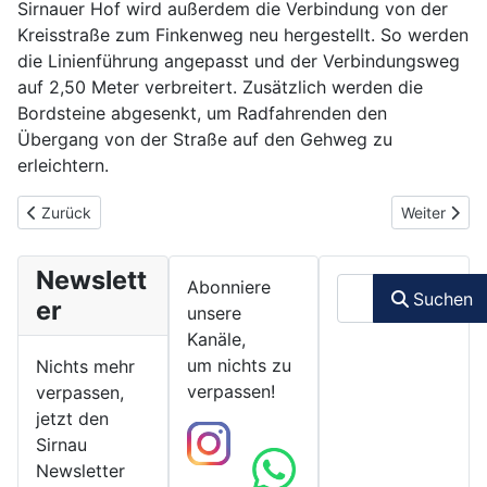
Sirnauer Hof wird außerdem die Verbindung von der
Kreisstraße zum Finkenweg neu hergestellt. So werden
die Linienführung angepasst und der Verbindungsweg
auf 2,50 Meter verbreitert. Zusätzlich werden die
Bordsteine abgesenkt, um Radfahrenden den
Übergang von der Straße auf den Gehweg zu
erleichtern.
Vorheriger Beitrag: 14.07.2023 - SG Eintracht Sirnau Sommerfest
Nächster Be
Zurück
Weiter
Newslett
Suchen
Abonniere
Suchen
er
unsere
Kanäle,
um nichts zu
Nichts mehr
verpassen!
verpassen,
jetzt den
Sirnau
Newsletter