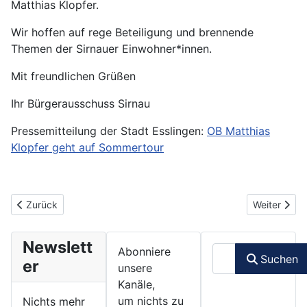
Matthias Klopfer.
Wir hoffen auf rege Beteiligung und brennende
Themen der Sirnauer Einwohner*innen.
Mit freundlichen Grüßen
Ihr Bürgerausschuss Sirnau
Pressemitteilung der Stadt Esslingen:
OB Matthias
Klopfer geht auf Sommertour
Vorheriger Beitrag: 28.08.2023 - B 10: Sanierungsarbeiten zwisc
Nächster Be
Zurück
Weiter
Newslett
Suchen
Abonniere
Suchen
er
unsere
Kanäle,
um nichts zu
Nichts mehr