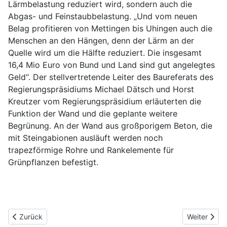
Lärmbelastung reduziert wird, sondern auch die
Abgas- und Feinstaubbelastung. „Und vom neuen
Belag profitieren von Mettingen bis Uhingen auch die
Menschen an den Hängen, denn der Lärm an der
Quelle wird um die Hälfte reduziert. Die insgesamt
16,4 Mio Euro von Bund und Land sind gut angelegtes
Geld“. Der stellvertretende Leiter des Baureferats des
Regierungspräsidiums Michael Dätsch und Horst
Kreutzer vom Regierungspräsidium erläuterten die
Funktion der Wand und die geplante weitere
Begrünung. An der Wand aus großporigem Beton, die
mit Steingabionen ausläuft werden noch
trapezförmige Rohre und Rankelemente für
Grünpflanzen befestigt.
Vorheriger Beitrag: Bilder vom ersten Faschingsumzug in Sirnau
Nächster Be
Zurück
Weiter